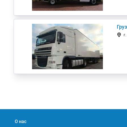
Гру
г
О нас