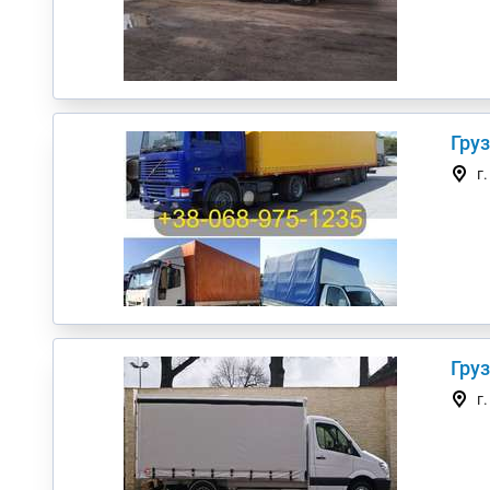
Гру
г
г