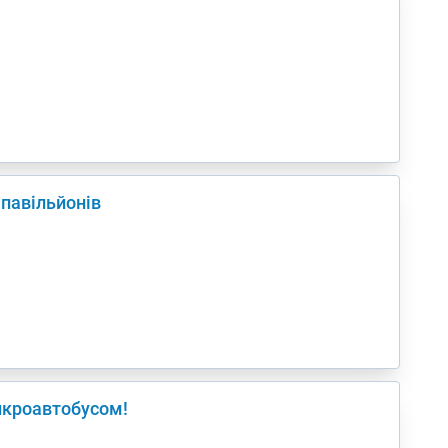
 павільйонів
икроавтобусом!