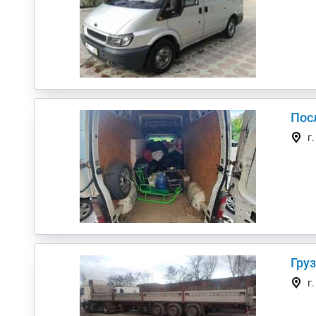
Пос
г
Груз
г