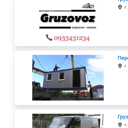
г
Пере
г
Гру
г