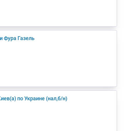
и Фура Газель
 догрузом в/из Киев(а) по Украине (нал,б/н)