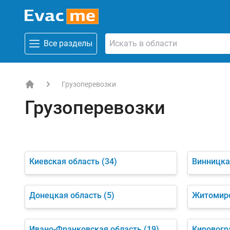
Все разделы
Грузоперевозки
EVACME.com.ua - аренда спецтехники в Украине
Грузоперевозки
Киевская область
(34)
Винницка
Донецкая область
(5)
Житомирс
Ивано-Франковская область
(19)
Кировогр