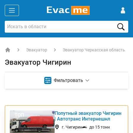
Эвакуатор
Эвакуатор Черкасская область
EVACME.com.ua - аренда спецтехники в Украине
Эвакуатор Чигирин
Фильтровать
Попутный эвакуатор Чигирин
ТОП
| Автотранс Интернешнл
г. Чигирин
до 15 тонн