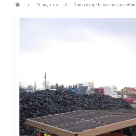
Эвакуатор
Эвакуатор Черниговская обла
EVACME.com.ua - аренда спецтехники в Украине