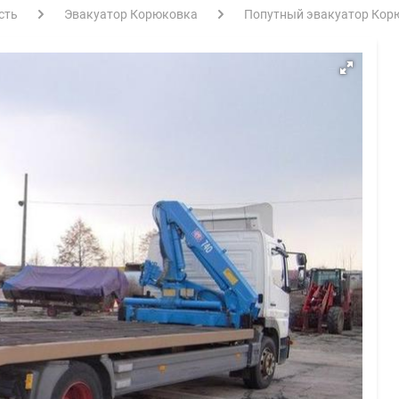
сть
Эвакуатор Корюковка
Попутный эвакуатор Корю