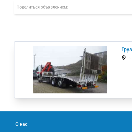
Поделиться объявлением:
Груз
г
О нас