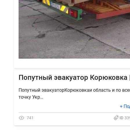
Попутный эвакуатор Корюковка 
Попутный эвакуаторКорюковкаи область и по все
точку Укр…
+ По
741
ID
33