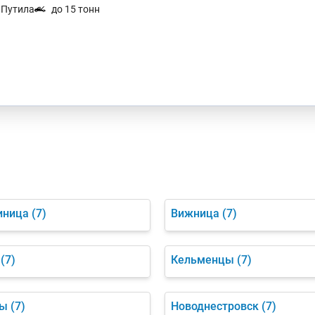
. Путила
до 15 тонн
иница
(7)
Вижница
(7)
(7)
Кельменцы
(7)
цы
(7)
Новоднестровск
(7)