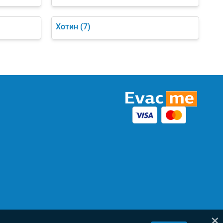
Хотин
(7)
×