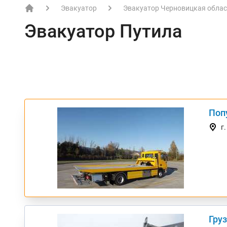
Эвакуатор
Эвакуатор Черновицкая облас
EVACME.com.ua - аренда спецтехники в Украине
Эвакуатор Путила
Поп
ТОП
г
Груз