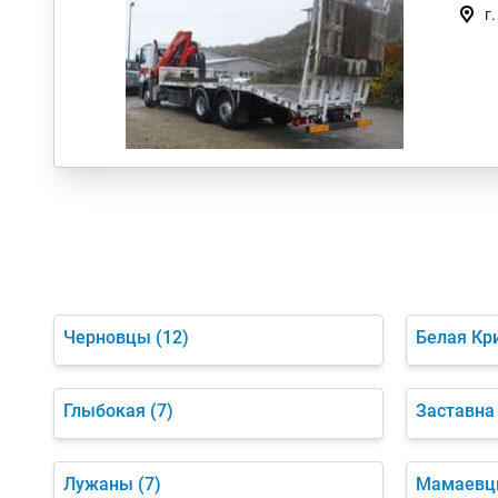
г
Черновцы
(12)
Белая Кр
Глыбокая
(7)
Заставна
Лужаны
(7)
Мамаев