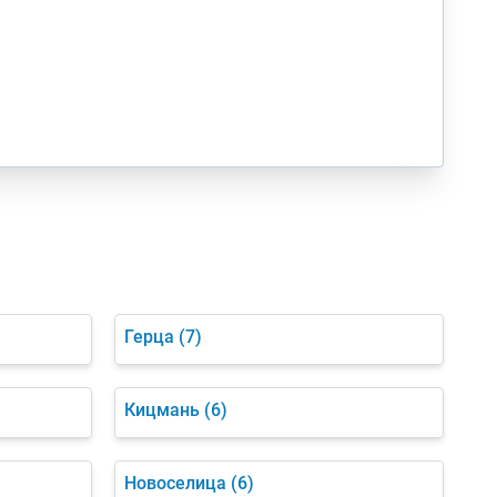
Герца
(7)
Кицмань
(6)
Новоселица
(6)