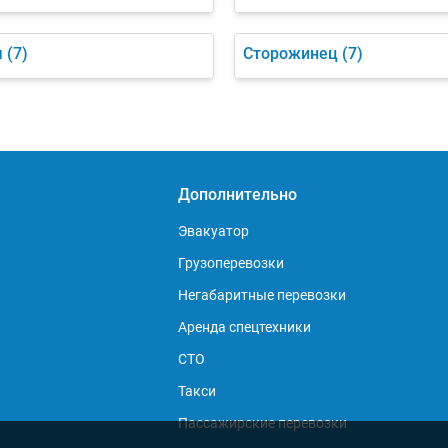
ы
(7)
Сторожинец
(7)
Дополнительно
Эвакуатор
Грузоперевозки
Негабаритные перевозки
Аренда спецтехники
СТО
Такси
Пассажирские перевозки