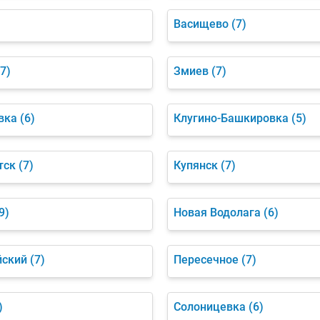
Васищево
(7)
(7)
Змиев
(7)
вка
(6)
Клугино-Башкировка
(5)
тск
(7)
Купянск
(7)
9)
Новая Водолага
(6)
йский
(7)
Пересечное
(7)
)
Солоницевка
(6)