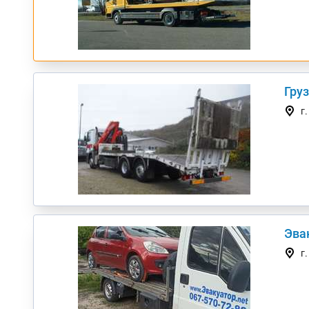
Груз
г
Эва
г