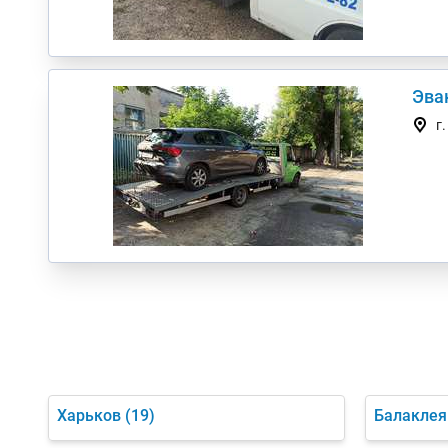
Эва
г
Харьков
(19)
Балаклея