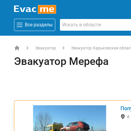
Все разделы
Эвакуатор
Эвакуатор Харьковская облас
EVACME.com.ua - аренда спецтехники в Украине
Эвакуатор Мерефа
Поп
ТОП
г