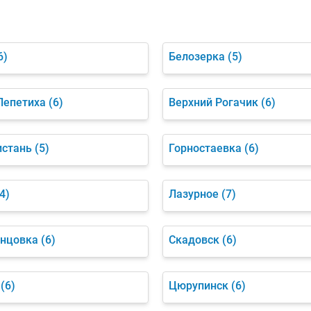
6)
Белозерка
(5)
Лепетиха
(6)
Верхний Рогачик
(6)
истань
(5)
Горностаевка
(6)
4)
Лазурное
(7)
нцовка
(6)
Скадовск
(6)
(6)
Цюрупинск
(6)