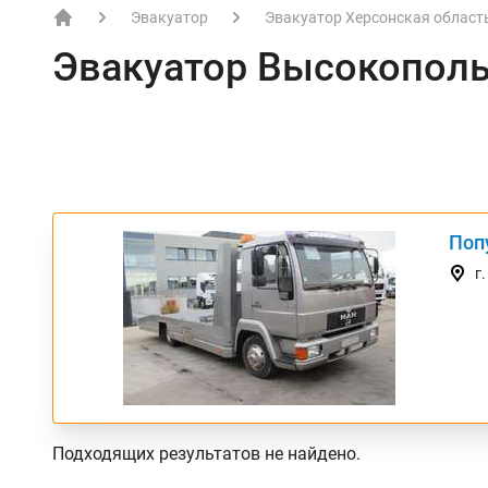
Эвакуатор
Эвакуатор Херсонская област
EVACME.com.ua - аренда спецтехники в Украине
Эвакуатор Высокопол
Поп
ТОП
г
Подходящих результатов не найдено.