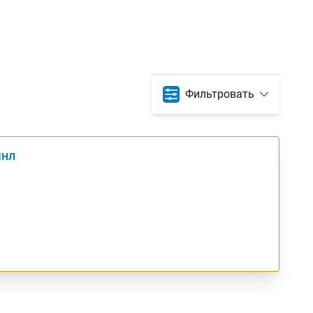
Фильтровать
шнл