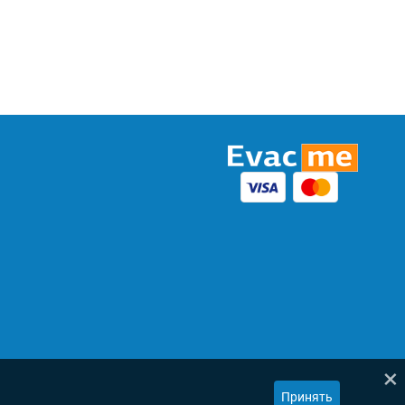
×
Принять