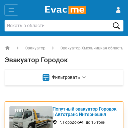
Эвакуатор
Эвакуатор Хмельницкая область
EVACME.com.ua - аренда спецтехники в Украине
Эвакуатор Городок
Фильтровать
Попутный эвакуатор Городок
ТОП
| Автотранс Интернешнл
г. Городок
до 15 тонн