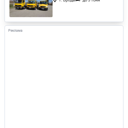
г. Броды
до 3 тонн
Реклама