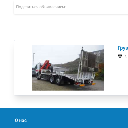
Поделиться объявлением:
Груз
г
О нас