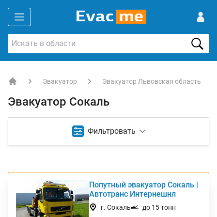
Эвакуатор
Эвакуатор Львовская область
EVACME.com.ua - аренда спецтехники в Украине
Эвакуатор Сокаль
Фильтровать
Попутный эвакуатор Сокаль |
ТОП
Автотранс Интернешнл
г. Сокаль
до 15 тонн