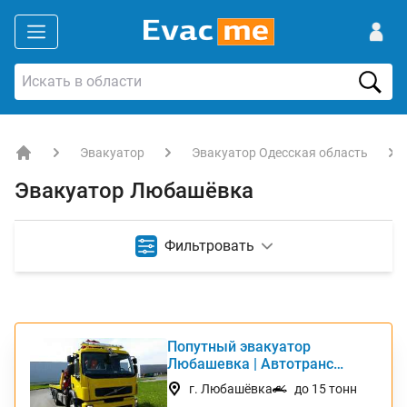
Эвакуатор
Эвакуатор Одесская область
EVACME.com.ua - аренда спецтехники в Украине
Эвакуатор Любашёвка
Фильтровать
Попутный эвакуатор
ТОП
Любашевка | Автотранс
Интернешнл
г. Любашёвка
до 15 тонн