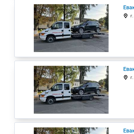
Евак
г
Евак
г
Евак