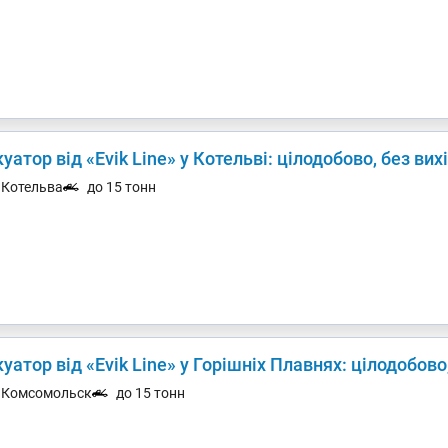
уатор від «Evik Line» у Котельві: цілодобово, без вих
. Котельва
до 15 тонн
уатор від «Evik Line» у Горішніх Плавнях: цілодобово
. Комсомольск
до 15 тонн