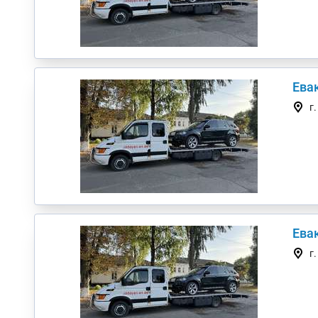
Евак
г
Евак
г