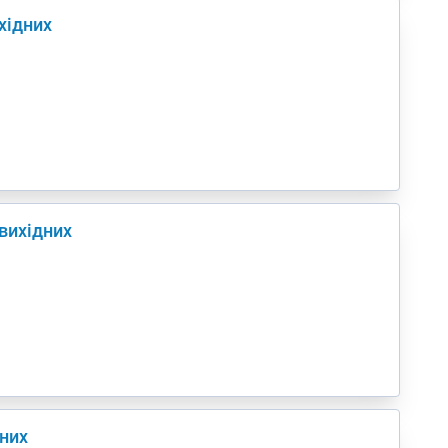
ихідних
 вихідних
дних