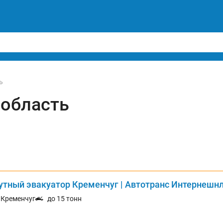
ь
 область
утный эвакуатор Кременчуг | Автотранс Интернешн
. Кременчуг
до 15 тонн