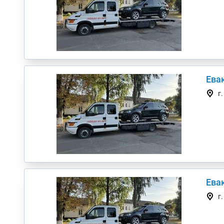
Евак
г
Евак
г