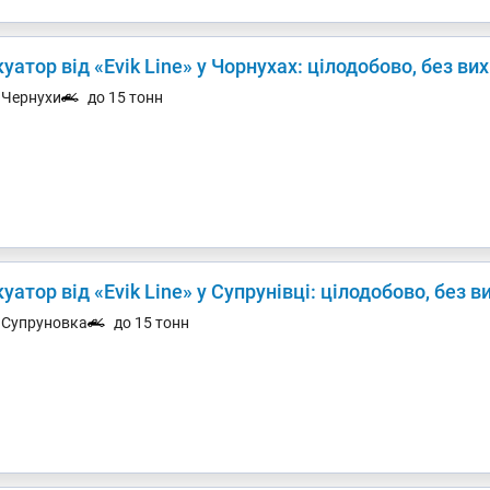
уатор від «Evik Line» у Чорнухах: цілодобово, без ви
. Чернухи
до 15 тонн
уатор від «Evik Line» у Супрунівці: цілодобово, без в
. Супруновка
до 15 тонн