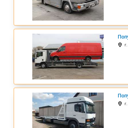
Поп
ТОП
г
Поп
ТОП
г