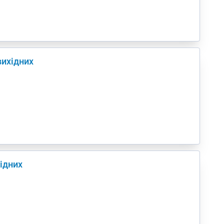
вихідних
хідних