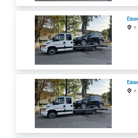
Евак
г
Евак
г