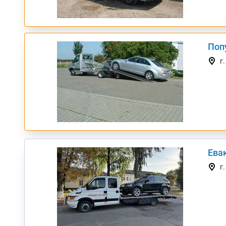
Поп
ТОП
г
Евак
г