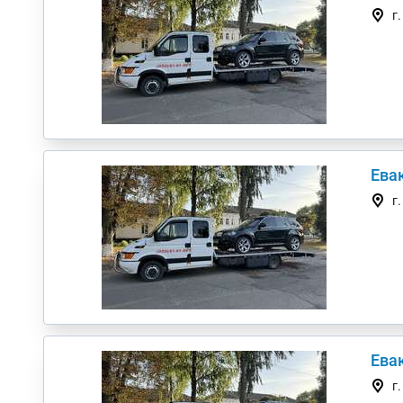
г
Евак
г
Евак
г