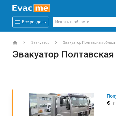
Все разделы
Эвакуатор
Эвакуатор Полтавская област
EVACME.com.ua - аренда спецтехники в Украине
Эвакуатор Полтавская
Поп
ТОП
г