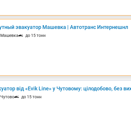
утный эвакуатор Машевка | Автотранс Интернешнл
. Машевка
до 15 тонн
уатор від «Evik Line» у Чутовому: цілодобово, без ви
. Чутово
до 15 тонн