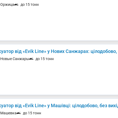
. Оржица
до 15 тонн
уатор від «Evik Line» у Нових Санжарах: цілодобово,
. Новые Санжары
до 15 тонн
уатор від «Evik Line» у Машівці: цілодобово, без вих
. Машевка
до 15 тонн