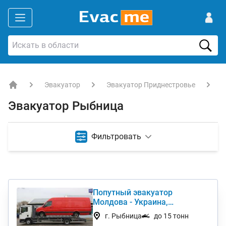
Эвакуатор
Эвакуатор Приднестровье
Э
EVACME.com.ua - аренда спецтехники в Украине
Эвакуатор Рыбница
Фильтровать
Попутный эвакуатор
Молдова - Украина,
Приднестровье - Украина
г. Рыбница
до 15 тонн