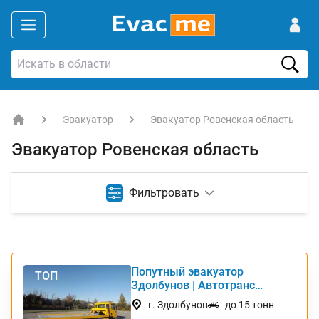
Эвакуатор
Эвакуатор Ровенская область
EVACME.com.ua - аренда спецтехники в Украине
Эвакуатор Ровенская область
Фильтровать
Попутный эвакуатор
ТОП
Здолбунов | Автотранс
Интернешнл
г. Здолбунов
до 15 тонн