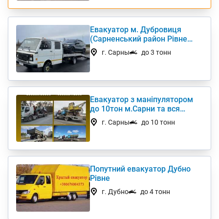
Евакуатор м. Дубровиця
(Сарненський район Рівне
Костопіль)
г. Сарны
до 3 тонн
Евакуатор з маніпулятором
до 10тон м.Сарни та вся
Україна
г. Сарны
до 10 тонн
Попутний евакуатор Дубно
Рівне
г. Дубно
до 4 тонн