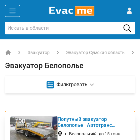
Эвакуатор
Эвакуатор Сумская область
EVACME.com.ua - аренда спецтехники в Украине
Эвакуатор Белополье
Фильтровать
Попутный эвакуатор
ТОП
Белополье | Автотранс
Интернешнл
г. Белополье
до 15 тонн