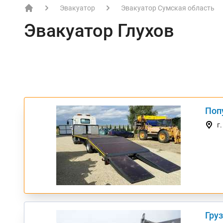
Эвакуатор
Эвакуатор Сумская область
EVACME.com.ua - аренда спецтехники в Украине
Эвакуатор Глухов
Поп
ТОП
г
Груз