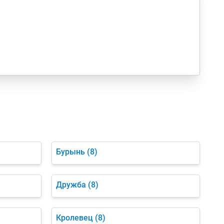
Бурынь
(8)
Дружба
(8)
Кролевец
(8)