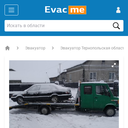
Эвакуатор
Эвакуатор Тернопольская область
EVACME.com.ua - аренда спецтехники в Украине