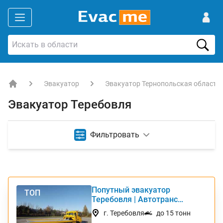
Эвакуатор
Эвакуатор Тернопольская область
EVACME.com.ua - аренда спецтехники в Украине
Эвакуатор Теребовля
Фильтровать
Попутный эвакуатор
ТОП
Теребовля | Автотранс
Интернешнл
г. Теребовля
до 15 тонн