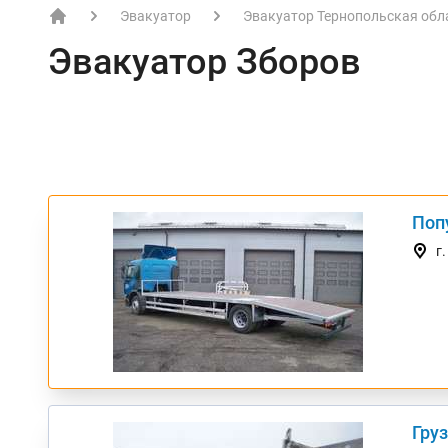
Эвакуатор
Эвакуатор Тернопольская обл
EVACME.com.ua - аренда спецтехники в Украине
Эвакуатор Зборов
Поп
ТОП
г
Груз