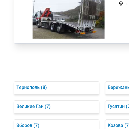
г
Тернополь
(8)
Бережан
Великие Гаи
(7)
Гусятин
(
Зборов
(7)
Козова
(7