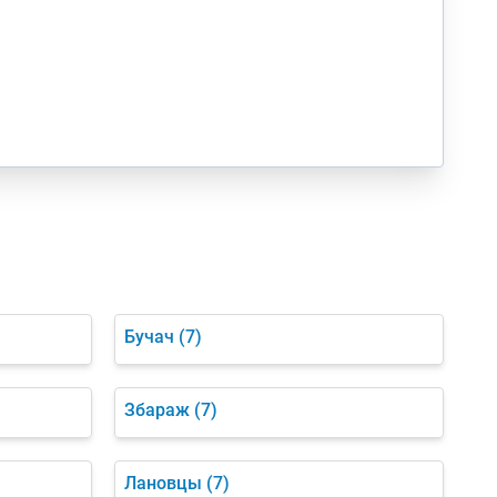
Бучач
(7)
Збараж
(7)
Лановцы
(7)