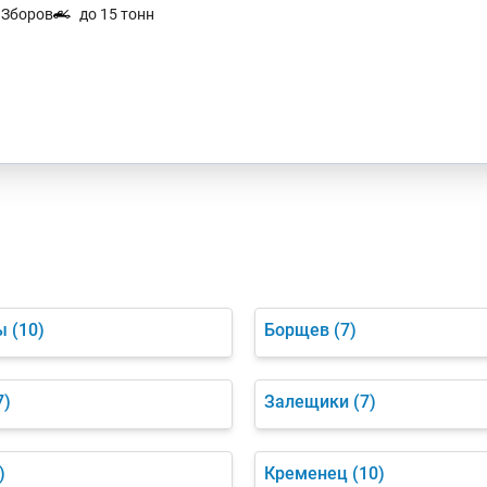
. Зборов
до 15 тонн
ы
(10)
Борщев
(7)
7)
Залещики
(7)
)
Кременец
(10)