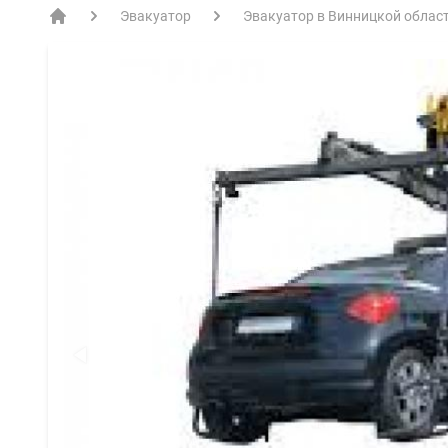
Эвакуатор
Эвакуатор в Винницкой облас
EVACME.com.ua - аренда спецтехники в Украине