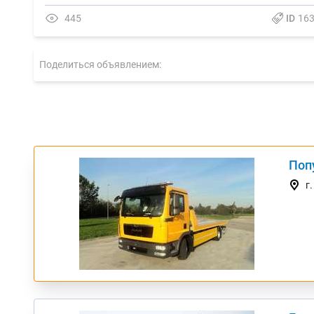
445
ID
16
Поделиться объявлением:
Поп
ТОП
г