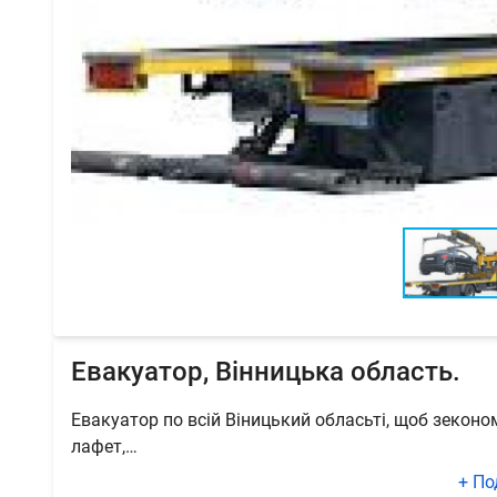
Евакуатор, Вінницька область.
Евакуатор по всій Віницький обласьті, щоб зеконо
лафет,…
+ По