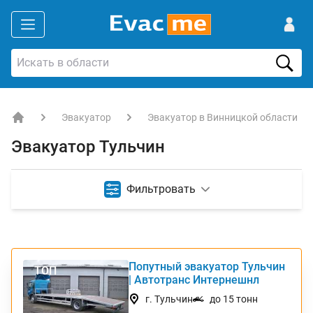
Эвакуатор
Эвакуатор в Винницкой области
EVACME.com.ua - аренда спецтехники в Украине
Эвакуатор Тульчин
Фильтровать
Попутный эвакуатор Тульчин
ТОП
| Автотранс Интернешнл
г. Тульчин
до 15 тонн