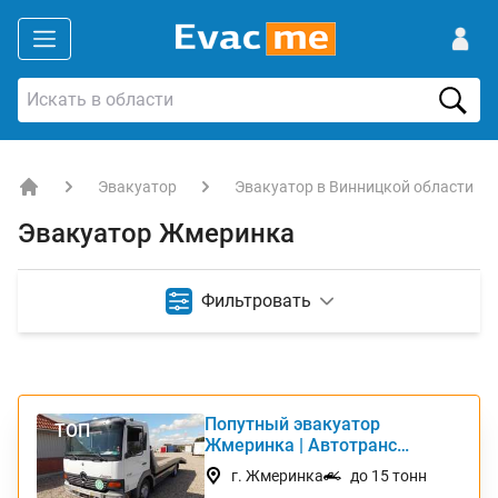
Эвакуатор
Эвакуатор в Винницкой области
EVACME.com.ua - аренда спецтехники в Украине
Эвакуатор Жмеринка
Фильтровать
Попутный эвакуатор
ТОП
Жмеринка | Автотранс
Интернешнл
г. Жмеринка
до 15 тонн