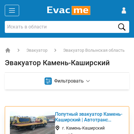
Эвакуатор
Эвакуатор Волынская область
EVACME.com.ua - аренда спецтехники в Украине
Эвакуатор Камень-Каширский
Фильтровать
Попутный эвакуатор Камень-
ТОП
Каширский | Автотранс
Интернешнл
г. Камень-Каширский