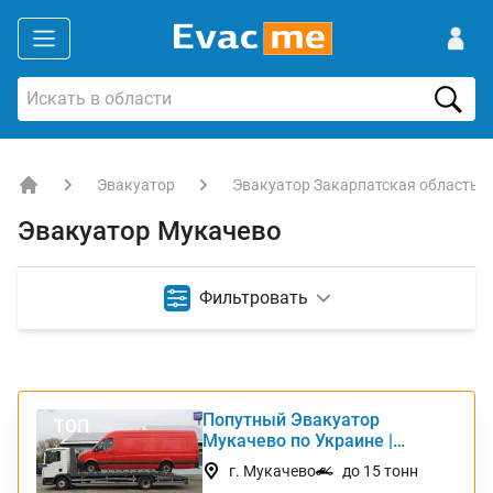
Эвакуатор
Эвакуатор Закарпатская область
EVACME.com.ua - аренда спецтехники в Украине
Эвакуатор Мукачево
Фильтровать
Попутный Эвакуатор
ТОП
Мукачево по Украине |
Автотранс Интернешнл
г. Мукачево
до 15 тонн