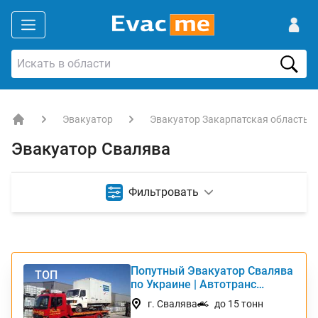
Эвакуатор
Эвакуатор Закарпатская область
EVACME.com.ua - аренда спецтехники в Украине
Эвакуатор Свалява
Фильтровать
Попутный Эвакуатор Свалява
ТОП
по Украине | Автотранс
Интернешнл
г. Свалява
до 15 тонн