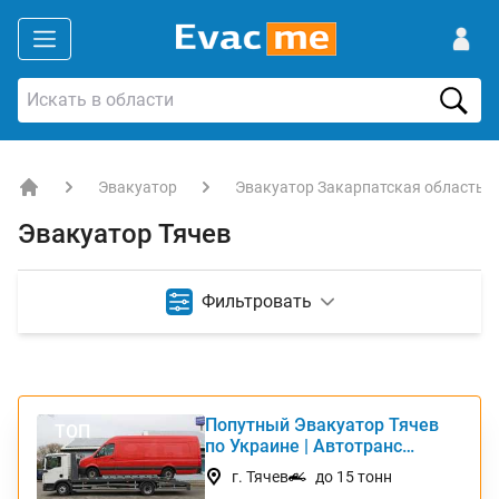
Эвакуатор
Эвакуатор Закарпатская область
EVACME.com.ua - аренда спецтехники в Украине
Эвакуатор Тячев
Фильтровать
Попутный Эвакуатор Тячев
ТОП
по Украине | Автотранс
Интернешнл
г. Тячев
до 15 тонн