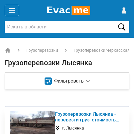
Грузоперевозки
Грузоперевозки Черкасская о
EVACME.com.ua - аренда спецтехники в Украине
Грузоперевозки Лысянка
Фильтровать
Грузоперевозки Лысянка -
перевезти груз, стоимость
услуги недорого
г. Лысянка