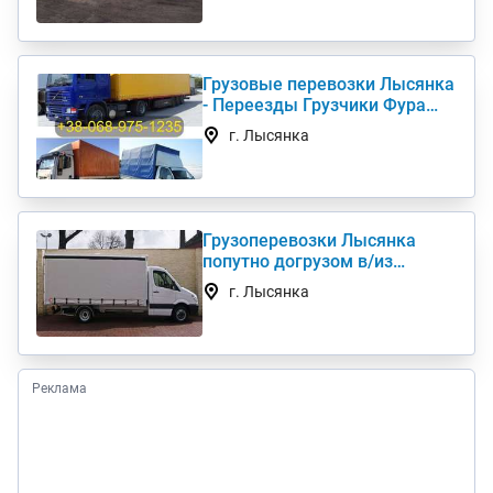
Грузовые перевозки Лысянка
- Переезды Грузчики Фура
Газель
г. Лысянка
Грузоперевозки Лысянка
попутно догрузом в/из
Киев(а) по Украине (нал,б/н)
г. Лысянка
Реклама