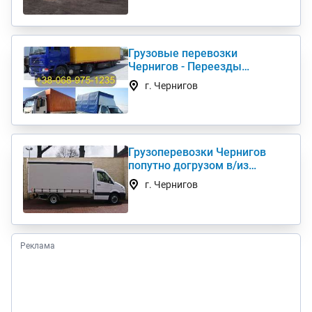
Грузовые перевозки
Чернигов - Переезды
Грузчики Фура Газель
г. Чернигов
Грузоперевозки Чернигов
попутно догрузом в/из
Киев(а) по Украине (нал,б/н)
г. Чернигов
Реклама