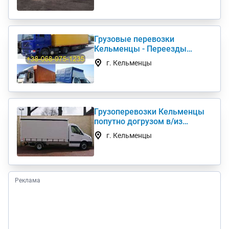
Грузовые перевозки
Кельменцы - Переезды
Грузчики Фура Газель
г. Кельменцы
Грузоперевозки Кельменцы
попутно догрузом в/из
Киев(а) по Украине (нал,б/н)
г. Кельменцы
Реклама