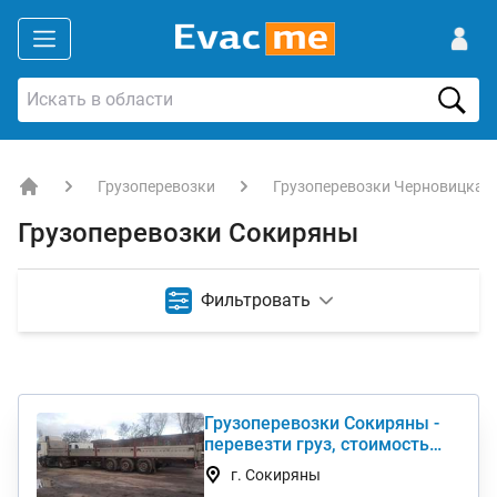
Грузоперевозки
Грузоперевозки Черновицкая
EVACME.com.ua - аренда спецтехники в Украине
Грузоперевозки Сокиряны
Фильтровать
Грузоперевозки Сокиряны -
перевезти груз, стоимость
услуги недорого
г. Сокиряны