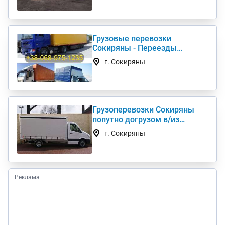
Грузовые перевозки
Сокиряны - Переезды
Грузчики Фура Газель
г. Сокиряны
Грузоперевозки Сокиряны
попутно догрузом в/из
Киев(а) по Украине (нал,б/н)
г. Сокиряны
Реклама