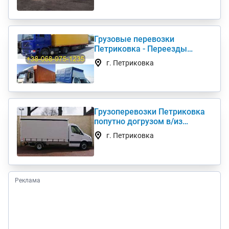
Грузовые перевозки
Петриковка - Переезды
Грузчики Фура Газель
г. Петриковка
Грузоперевозки Петриковка
попутно догрузом в/из
Киев(а) по Украине (нал,б/н)
г. Петриковка
Реклама