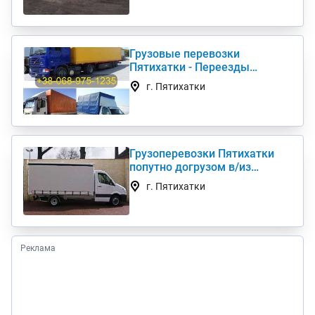
Грузовые перевозки
Пятихатки - Переезды
Грузчики Фура Газель
г. Пятихатки
Грузоперевозки Пятихатки
попутно догрузом в/из
Киев(а) по Украине (нал,б/н)
г. Пятихатки
Реклама