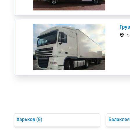
Гру
г
Харьков
(8)
Балаклея