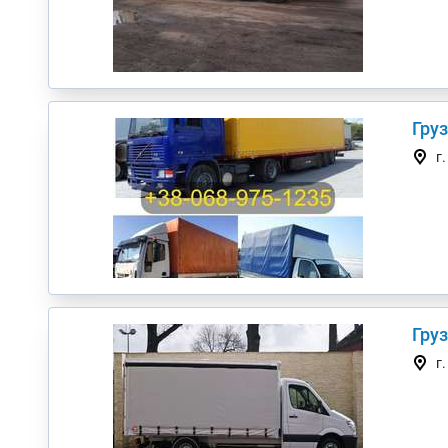
Гру
г
г