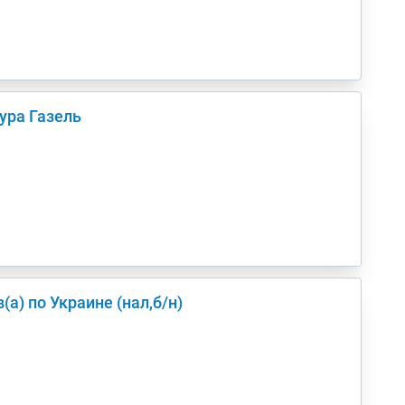
ура Газель
ом в/из Киев(а) по Украине (нал,б/н)