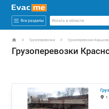
Все разделы
Грузоперевозки
Грузоперевозки Харьков
EVACME.com.ua - аренда спецтехники в Украине
Грузоперевозки Красн
Груз
г