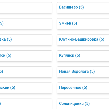
Васищево
(5)
(5)
Змиев
(5)
вка
(5)
Клугино-Башкировка
(5)
тск
(5)
Купянск
(5)
5)
Новая Водолага
(5)
йский
(5)
Пересечное
(5)
)
Солоницевка
(5)