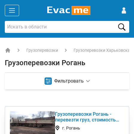
Грузоперевозки
Грузоперевозки Харьковская 
EVACME.com.ua - аренда спецтехники в Украине
Грузоперевозки Рогань
Фильтровать
Грузоперевозки Рогань -
перевезти груз, стоимость
услуги недорого
г. Рогань