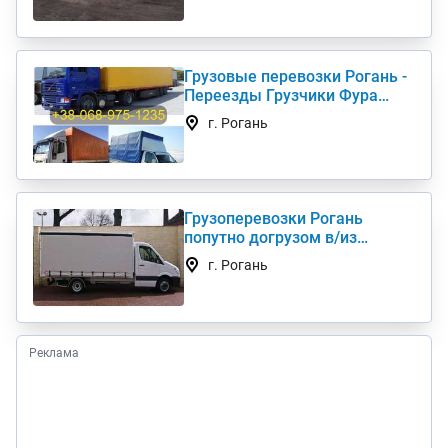
Грузовые перевозки Рогань -
Переезды Грузчики Фура
Газель
г. Рогань
Грузоперевозки Рогань
попутно догрузом в/из
Киев(а) по Украине (нал,б/н)
г. Рогань
Реклама