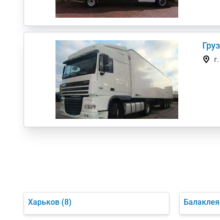
Гру
г
Харьков
(8)
Балаклея