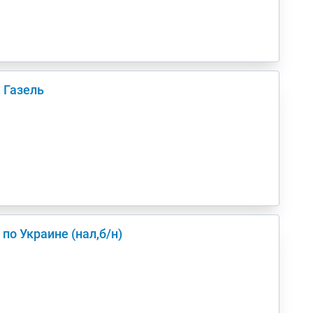
 Газель
з Киев(а) по Украине (нал,б/н)