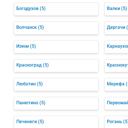
Богодухов
(5)
Валки
(5)
Волчанск
(5)
Дергачи
Изюм
(5)
Карнаухо
Красноград
(5)
Красноку
Люботин
(5)
Мерефа
(
Панютино
(5)
Первома
Печенеги
(5)
Рогань
(5