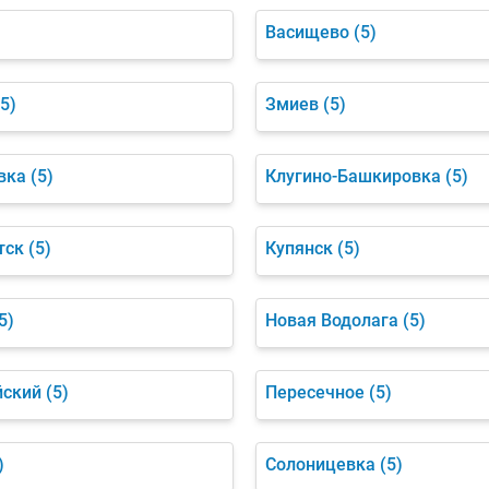
Васищево
(5)
(5)
Змиев
(5)
вка
(5)
Клугино-Башкировка
(5)
тск
(5)
Купянск
(5)
5)
Новая Водолага
(5)
йский
(5)
Пересечное
(5)
)
Солоницевка
(5)