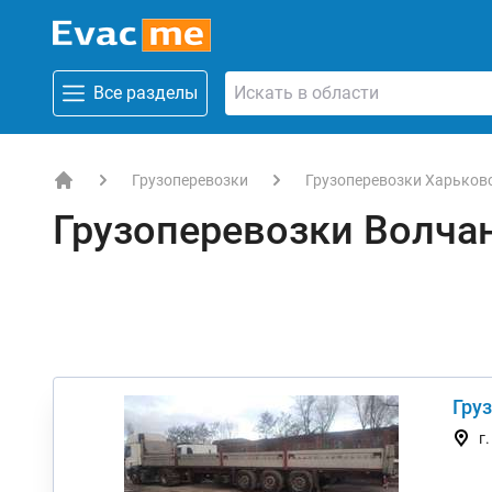
Все разделы
Грузоперевозки
Грузоперевозки Харьков
EVACME.com.ua - аренда спецтехники в Украине
Грузоперевозки Волча
Груз
г