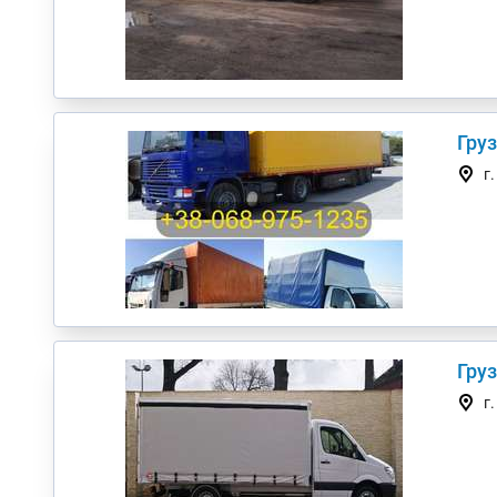
Гру
г
г