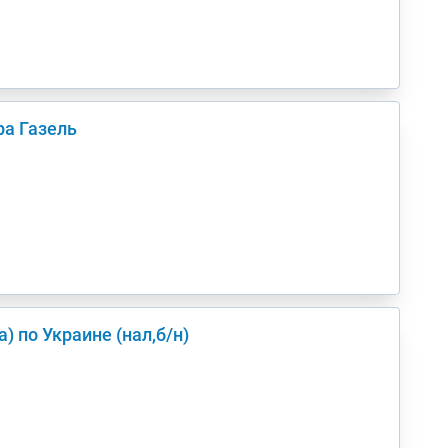
ра Газель
в/из Киев(а) по Украине (нал,б/н)