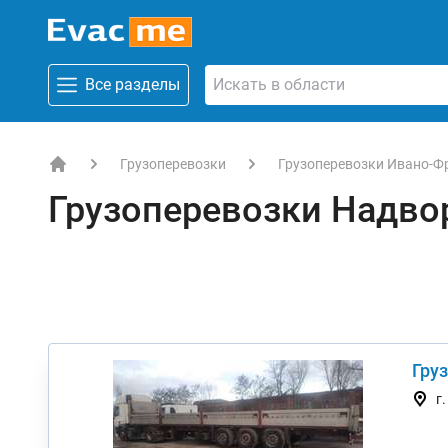
Все разделы
Грузоперевозки
Грузоперевозки Ивано-Ф
EVACME.com.ua - аренда спецтехники в Украине
Грузоперевозки Надво
Гру
г