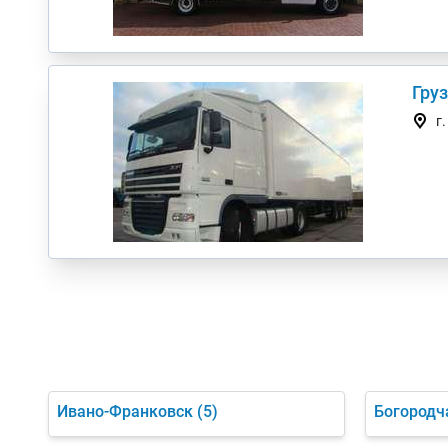
Гру
г
Ивано-Франковск
(5)
Богород