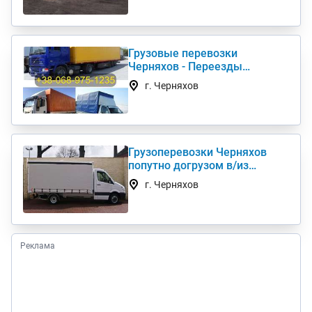
Грузовые перевозки
Черняхов - Переезды
Грузчики Фура Газель
г. Черняхов
Грузоперевозки Черняхов
попутно догрузом в/из
Киев(а) по Украине (нал,б/н)
г. Черняхов
Реклама