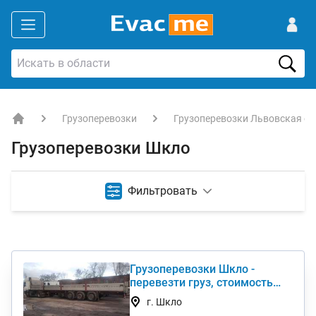
Грузоперевозки
Грузоперевозки Львовская об
EVACME.com.ua - аренда спецтехники в Украине
Грузоперевозки Шкло
Фильтровать
Грузоперевозки Шкло -
перевезти груз, стоимость
услуги недорого
г. Шкло