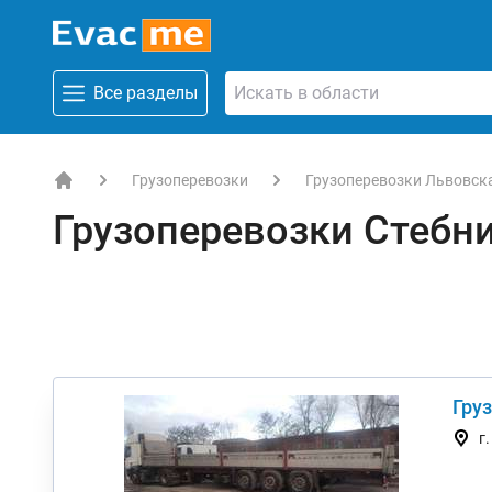
Все разделы
Грузоперевозки
Грузоперевозки Львовск
EVACME.com.ua - аренда спецтехники в Украине
Грузоперевозки Стебн
Груз
г