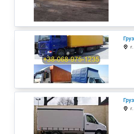
Гру
г
г