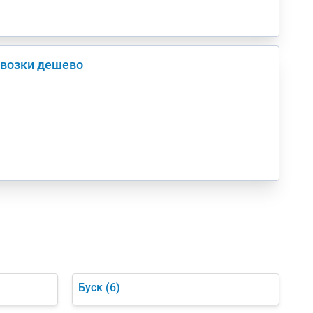
евозки дешево
Буск
(6)