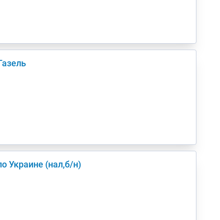
Газель
Киев(а) по Украине (нал,б/н)