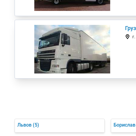
Гру
г
Львов
(5)
Борислав