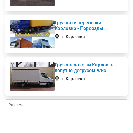
Грузовые перевозки
Карловка - Переезды
Грузчики Фура Газель
г. Карловка
Грузоперевозки Карловка
попутно догрузом в/из
Киев(а) по Украине (нал,б/н)
г. Карловка
Реклама