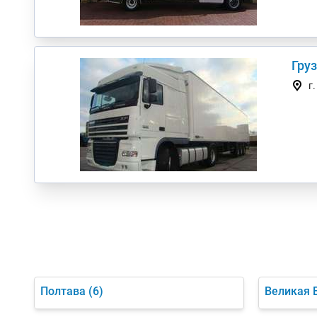
Гру
г
Полтава
(6)
Великая 