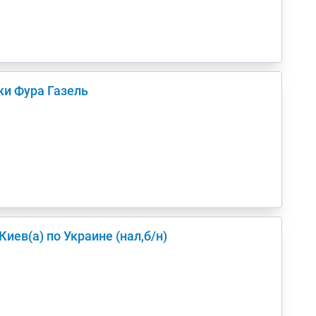
ки Фура Газель
 догрузом в/из Киев(а) по Украине (нал,б/н)