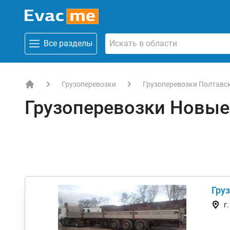
Все разделы
Грузоперевозки
Грузоперевозки Полтавс
EVACME.com.ua - аренда спецтехники в Украине
Грузоперевозки Новы
Гру
г