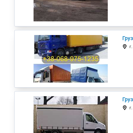
Гру
г
г