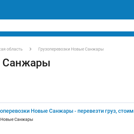
кая область
Грузоперевозки Новые Санжары
е Санжары
зоперевозки Новые Санжары - перевезти груз, стоим
. Новые Санжары