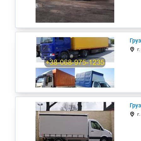
Гру
г
г