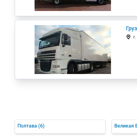
Гру
г
Полтава
(6)
Великая 