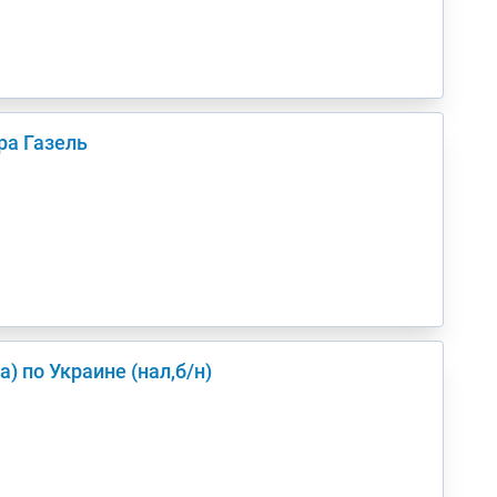
ра Газель
в/из Киев(а) по Украине (нал,б/н)