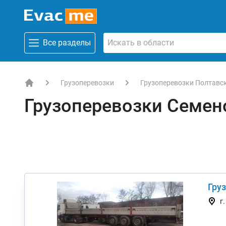
Все разделы
Грузоперевозки
Грузоперевозки Полтавс
EVACME.com.ua - аренда спецтехники в Украине
Грузоперевозки Семен
Гру
г