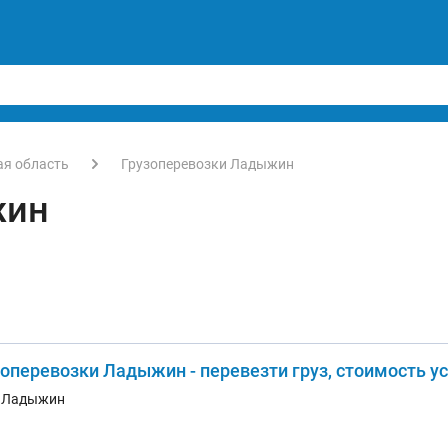
ая область
Грузоперевозки Ладыжин
жин
зоперевозки Ладыжин - перевезти груз, стоимость у
. Ладыжин