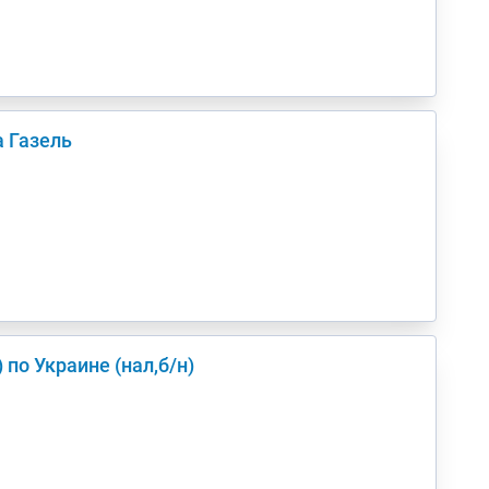
 Газель
з Киев(а) по Украине (нал,б/н)