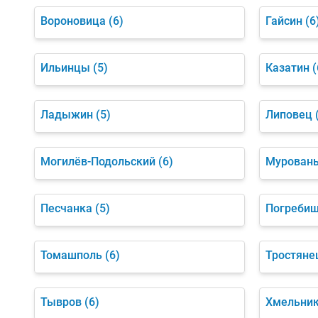
Вороновица
(6)
Гайсин
(6
Ильинцы
(5)
Казатин
(
Ладыжин
(5)
Липовец
Могилёв-Подольский
(6)
Мурован
Песчанка
(5)
Погреби
Томашполь
(6)
Тростяне
Тывров
(6)
Хмельни