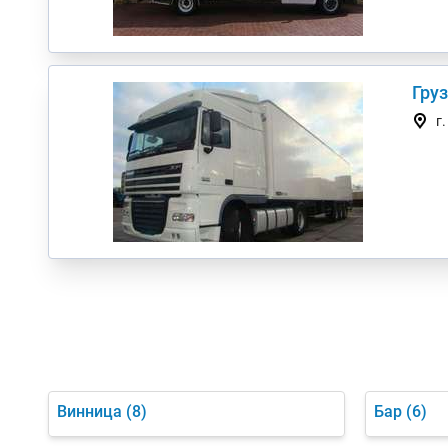
Гру
г
Винница
(8)
Бар
(6)