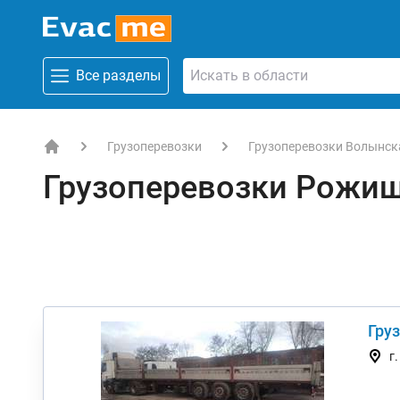
Все разделы
Грузоперевозки
Грузоперевозки Волынск
EVACME.com.ua - аренда спецтехники в Украине
Грузоперевозки Рожи
Гру
г