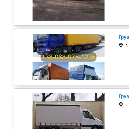
Гру
г
г