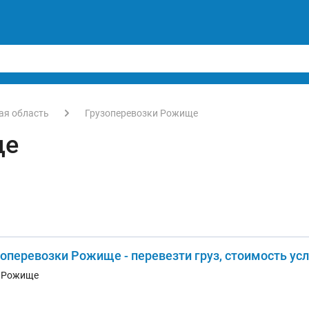
ая область
Грузоперевозки Рожище
ще
зоперевозки Рожище - перевезти груз, стоимость ус
. Рожище