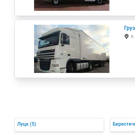
Гру
г
Луцк
(5)
Берестеч