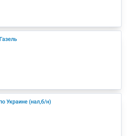
Газель
Киев(а) по Украине (нал,б/н)