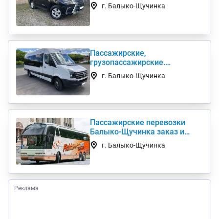
авто в семью
г. Балыко-Щучинка
Пассажирские,
грузопассажирские.
Развозка. Трансфер. Аренда
г. Балыко-Щучинка
автобуса
Пассажирские перевозки
Балыко-Щучинка заказ и
аренда автобуса 50, 55, 62, 89
г. Балыко-Щучинка
мест
Реклама