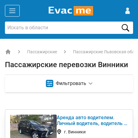
Пассажирские
Пассажирские Львовская обла
EVACME.com.ua - аренда спецтехники в Украине
Пассажирские перевозки Винники
Фильтровать
Аренда авто водителем.
Личный водитель, водитель с
авто в семью
г. Винники