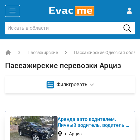
Пассажирские
Пассажирские Одесская облас
EVACME.com.ua - аренда спецтехники в Украине
Пассажирские перевозки Арциз
Фильтровать
Аренда авто водителем.
Личный водитель, водитель с
авто в семью
г. Арциз