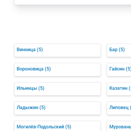
Винница
(5)
Бар
(5)
Вороновица
(5)
Гайсин
(5
Ильинцы
(5)
Казатин
(
Ладыжин
(5)
Липовец
Могилёв-Подольский
(5)
Мурован