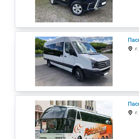
Пас
г
Пасс
г