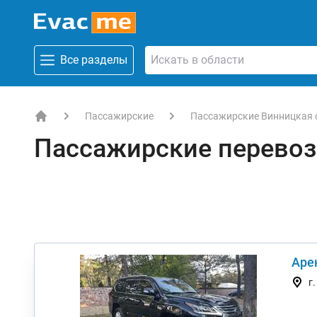
Все разделы
Пассажирские
Пассажирские Винницкая 
EVACME.com.ua - аренда спецтехники в Украине
Пассажирские перевоз
Аре
г