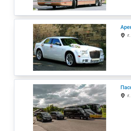
Арен
г
Пас
г