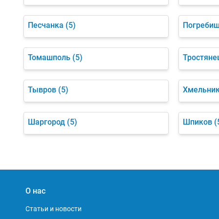
Песчанка
(5)
Погреби
Томашполь
(5)
Тростяне
Тывров
(5)
Хмельни
Шаргород
(5)
Шпиков
(
О нас
Статьи и новости