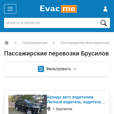
Пассажирские
Пассажирские Житомирская об
EVACME.com.ua - аренда спецтехники в Украине
Пассажирские перевозки Брусилов
Фильтровать
Аренда авто водителем.
Личный водитель, водитель с
авто в семью
г. Брусилов