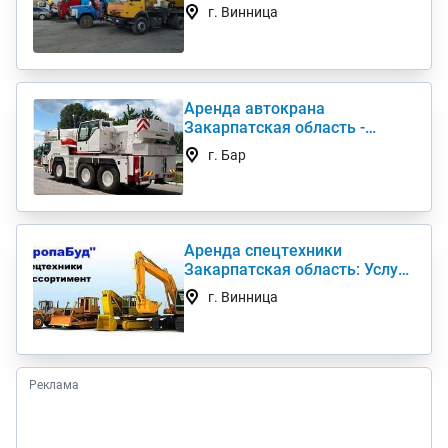
Самосвалы, Кран-
г. Винница
манипулятор
Аренда автокрана
Закарпатская область -
Услуги крана Liebherr-LTM-
г. Бар
1045
Аренда спецтехники
Закарпатская область: Услуги
экскаватор, погрузчик,
г. Винница
платформа, трал и пр
Реклама